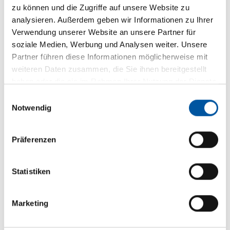
Übergangs­versorgung
zu können und die Zugriffe auf unsere Website zu
analysieren. Außerdem geben wir Informationen zu Ihrer
Verwendung unserer Website an unsere Partner für
Preise der EW Eichsfeldgas GmbH für die
soziale Medien, Werbung und Analysen weiter. Unsere
Übergangsversorgung Erdgas ab 01.04.2026
Partner führen diese Informationen möglicherweise mit
(PDF)
weiteren Daten zusammen, die Sie ihnen bereitgestellt
138.61 KB
haben oder die sie im Rahmen Ihrer Nutzung der Dienste
gesammelt haben.
Einwilligungsauswahl
Allgemeine Bedingungen der EW
Notwendig
Eichsfeldgas GmbH zur
Übergangsversorgung Erdgas (PDF)
Präferenzen
151.73 KB
Statistiken
Ende der Ersatz- und
Übergangs­­versorgung und
Marketing
Nachfolge­tarife