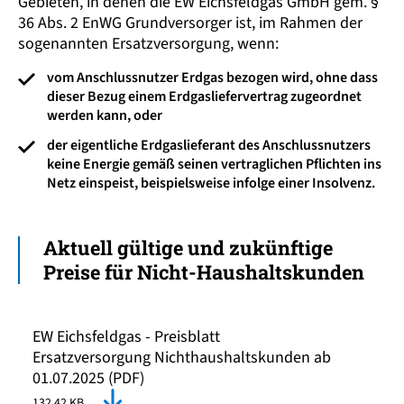
Gebieten, in denen die EW Eichsfeldgas GmbH gem. §
36 Abs. 2 EnWG Grund­versorger ist, im Rahmen der
sogenannten Ersatz­versorgung, wenn:
vom Anschluss­nutzer Erdgas bezogen wird, ohne dass
dieser Bezug einem Erdgas­liefer­vertrag zugeordnet
werden kann, oder
der eigentliche Erdgas­lieferant des Anschluss­nutzers
keine Energie gemäß seinen vertrag­lichen Pflichten ins
Netz einspeist, beispiels­weise infolge einer Insolvenz.
Aktuell gültige und zukünftige
Preise für Nicht-Haushalts­kunden
EW Eichsfeldgas - Preisblatt
Ersatzversorgung Nichthaushaltskunden ab
01.07.2025 (PDF)
132.42 KB