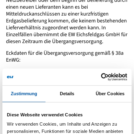
Netzbetreiber oder dem Beginn der Belieferung durch
einen neuen Lieferanten kann es bei
Mitteldruckanschlüssen zu einer kurzfristigen
Erdgasbelieferung kommen, die keinem bestehenden
Lieferverhältnis zugeordnet werden kann. In
Einzelfällen übernimmt die EW Eichsfeldgas GmbH für
diesen Zeitraum die Übergangsversorgung.
Eckdaten für die Übergangsversorgung gemäß § 38a
EnWG:
maximale Laufzeit: 3 Monate
gilt nur im Netzgebiet, in dem die EW Eichsfeldgas
GmbH Grundversorger ist
Zustimmung
Details
Über Cookies
Kündigungsfrist: tägliche Kündigung
Diese Webseite verwendet Cookies
Aktuell gültige Preise und
Wir verwenden Cookies, um Inhalte und Anzeigen zu
Geschäfts­bedingungen für die
personalisieren, Funktionen für soziale Medien anbieten