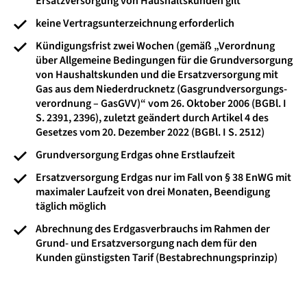
Ersatzversorgung von Haushalts­kunden gilt
keine Vertrags­unterzeichnung erforderlich
Kündigungsfrist zwei Wochen (gemäß „Verordnung
über Allgemeine Bedingungen für die Grund­versorgung
von Haushalts­kunden und die Ersatz­versorgung mit
Gas aus dem Nieder­drucknetz (Gas­grund­versorgungs­
verordnung – GasGVV)“ vom 26. Oktober 2006 (BGBl. I
S. 2391, 2396), zuletzt geändert durch Artikel 4 des
Gesetzes vom 20. Dezember 2022 (BGBl. I S. 2512)
Grundversorgung Erdgas ohne Erstlaufzeit
Ersatzversorgung Erdgas nur im Fall von § 38 EnWG mit
maximaler Laufzeit von drei Monaten, Beendigung
täglich möglich
Abrechnung des Erdgas­verbrauchs im Rahmen der
Grund- und Ersatz­versorgung nach dem für den
Kunden günstigsten Tarif (Best­abrechnungs­prinzip)