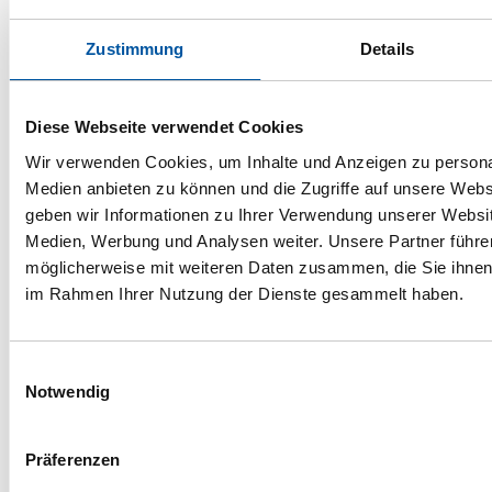
Zustimmung
Details
Bewerbung
Diese Webseite verwendet Cookies
Wir verwenden Cookies, um Inhalte und Anzeigen zu personal
Medien anbieten zu können und die Zugriffe auf unsere Web
geben wir Informationen zu Ihrer Verwendung unserer Websit
Medien, Werbung und Analysen weiter. Unsere Partner führe
möglicherweise mit weiteren Daten zusammen, die Sie ihnen b
im Rahmen Ihrer Nutzung der Dienste gesammelt haben.
Klicken sie hier, um Upload zu starten.
Alternativ ziehen sie ihre Dateien
Einwilligungsauswahl
per Maus in dieses Feld
Notwendig
Präferenzen
Datenschutz