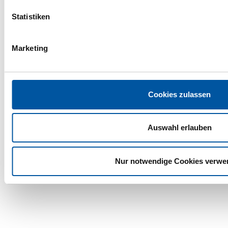
Ich erkläre mich damit einverstanden, dass meine
Statistiken
personenbezogenen Daten zum Zweck und über
die Dauer der Kontaktaufnahme gespeichert und
verarbeitet werden.
Marketing
Abschicken
Cookies zulassen
Auswahl erlauben
Nur notwendige Cookies verwe