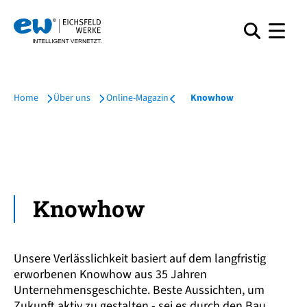
Home
Über uns
Online-Magazin
Knowhow
Knowhow
Unsere Verläss­lich­keit basiert auf dem langfristig
erworbenen Knowhow aus 35 Jahren
Unternehmensgeschichte. Beste Aussichten, um
Zukunft aktiv zu gestalten - sei es durch den Bau