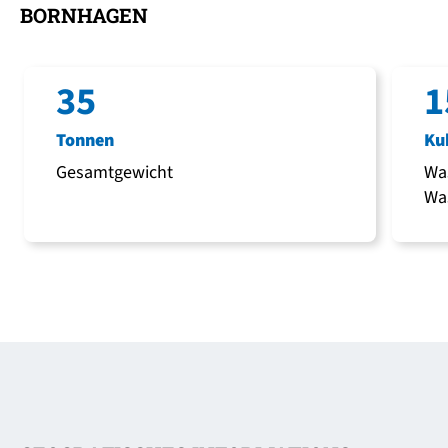
BORNHAGEN
35
1
Tonnen
Ku
Gesamtgewicht
Was
Wa