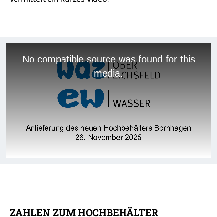
This
is
No compatible source was found for this
a
media.
modal
window.
ZAHLEN ZUM HOCHBEHÄLTER