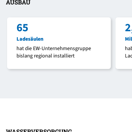
AUSBAU
65
2
Ladesäulen
Mi
hat die EW-Unternehmensgruppe
hab
bislang regional installiert
Lad
WASSERVERSORGUNG