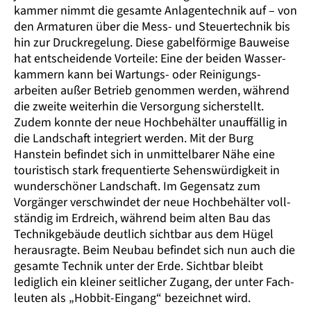
kammer nimmt die gesamte Anlagen­technik auf – von
den Armaturen über die Mess- und Steuer­technik bis
hin zur Druck­regelung. Diese gabel­förmige Bauweise
hat entscheidende Vorteile: Eine der beiden Wasser­
kammern kann bei Wartungs- oder Reinigungs­
arbeiten außer Betrieb genommen werden, während
die zweite weiterhin die Versorgung sicher­stellt.
Zudem konnte der neue Hoch­behälter unauffällig in
die Landschaft integriert werden. Mit der Burg
Hanstein befindet sich in unmittel­barer Nähe eine
touris­tisch stark frequen­tierte Sehens­würdigkeit in
wunder­schöner Landschaft. Im Gegen­satz zum
Vorgänger verschwindet der neue Hoch­behälter voll­
ständig im Erdreich, während beim alten Bau das
Technik­gebäude deutlich sichtbar aus dem Hügel
heraus­ragte. Beim Neubau befindet sich nun auch die
gesamte Technik unter der Erde. Sichtbar bleibt
lediglich ein kleiner seitlicher Zugang, der unter Fach­
leuten als „Hobbit-Eingang“ bezeichnet wird.