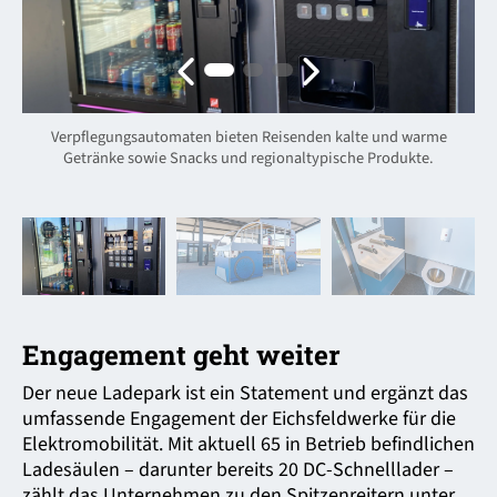
Verpflegungsautomaten bieten Reisenden kalte und warme
E
Getränke sowie Snacks und regionaltypische Produkte.
Engagement geht weiter
Der neue Ladepark ist ein Statement und ergänzt das
umfassende Engagement der Eichsfeldwerke für die
Elektro­mobilität. Mit aktuell 65 in Betrieb befindlichen
Ladesäulen – darunter bereits 20 DC-Schnelllader –
zählt das Unternehmen zu den Spitzen­reitern unter