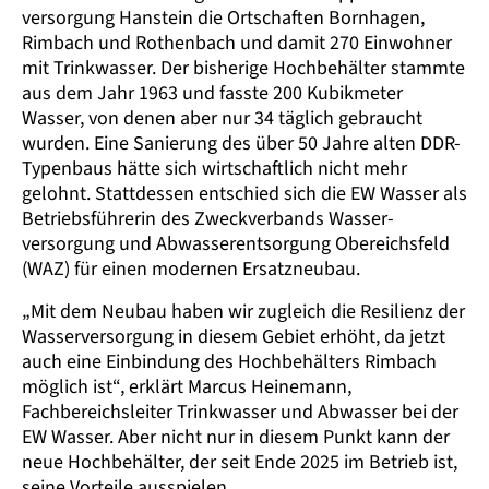
versorgung Hanstein die Ortschaften Bornhagen,
Rimbach und Rothenbach und damit 270 Einwohner
mit Trink­wasser. Der bisherige Hoch­behälter stammte
aus dem Jahr 1963 und fasste 200 Kubikmeter
Wasser, von denen aber nur 34 täglich gebraucht
wurden. Eine Sanierung des über 50 Jahre alten DDR-
Typenbaus hätte sich wirtschaftl­ich nicht mehr
gelohnt. Statt­dessen entschied sich die EW Wasser als
Betriebs­führerin des Zweckverbands Wasser­
versorgung und Abwasser­entsorgung Obereichsfeld
(WAZ) für einen modernen Ersatz­neubau.
„Mit dem Neubau haben wir zugleich die Resilienz der
Wasser­versorgung in diesem Gebiet erhöht, da jetzt
auch eine Einbindung des Hoch­behälters Rimbach
möglich ist“, erklärt Marcus Heinemann,
Fachbereichs­leiter Trinkwasser und Abwasser bei der
EW Wasser. Aber nicht nur in diesem Punkt kann der
neue Hoch­behälter, der seit Ende 2025 im Betrieb ist,
seine Vorteile ausspielen.